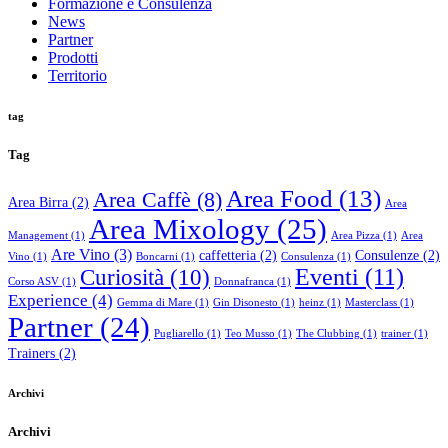
Formazione e Consulenza
News
Partner
Prodotti
Territorio
tag
Tag
Area Food
(13)
Area Caffè
(8)
Area Birra
(2)
Area
Area Mixology
(25)
Management
(1)
Area Pizza
(1)
Area
Are Vino
(3)
caffetteria
(2)
Consulenze
(2)
Vino
(1)
Boncarni
(1)
Consulenza
(1)
Curiosità
(10)
Eventi
(11)
Corso ASV
(1)
Donnafranca
(1)
Experience
(4)
Gemma di Mare
(1)
Gin Disonesto
(1)
heinz
(1)
Masterclass
(1)
Partner
(24)
Pugliarello
(1)
Teo Musso
(1)
The Clubbing
(1)
trainer
(1)
Trainers
(2)
Archivi
Archivi