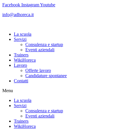
Vai
Facebook
Instagram
Youtube
al
info@adhoreca.it
contenuto
La scuola
Servizi
Consulenza e startup
Eventi aziendali
Trainers
WikiHoreca
Lavoro
Offerte lavoro
Candidature spontanee
Contatti
Menu
La scuola
Servizi
Consulenza e startup
Eventi aziendali
Trainers
WikiHoreca