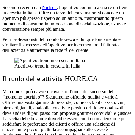
Secondo recenti dati
Nielsen
, l’aperitivo continua a essere un trend
in crescita in Italia. Oltre un terzo dei consumatori si concede un
aperitivo più spesso rispetto ad un anno fa, trasformando questo
momento di consumo in un’occasione di socializzazione, svago e
conversazione sempre più amata.
Per i professionisti del mondo ho.re.ca è dunque fondamentale
sfruttare il successo dell’aperitivo per incrementare il fatturato
dell’azienda e aumentare la fedeltà del cliente.
Aperitivo: trend in crescita in Italia
Il ruolo delle attività HO.RE.CA
Ma come si può davvero cavalcare l’onda del successo del
“momento aperitivo”? Sicuramente offrendo qualità e varietà.
Offrire una vasta gamma di bevande, come cocktail classici, vini,
birre artigianali, analcolici creativi e persino drink personalizzati
deve andare di pari passo con proposte gourmet conviviali e gustose.
La scelta delle bevande dovrebbe essere curata con attenzione per
soddisfare le preferenze dei clienti e offrire una selezione di
stuzzichini e piccoli piatti da accompagnare alle stesse è
fondamentale al fine di una buona valutazione complessiva