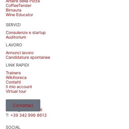
Artiere della Pizza
CoffeeTender
Birnauta
Wine Educator
SERVIZI
Consulenze e startup
Auditorium
LAVORO
Annunci lavoro
Candidature spontanee
LINK RAPIDI
Trainers
Wikihoreca
Contatti
Il mio account
Virtual tour
CONTATTI
Contattaci
E:
info@adhoreca.it
T:
+39 342 996 8613
SOCIAL