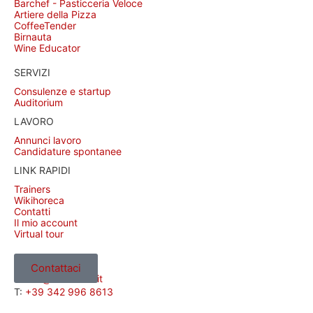
Barchef - Pasticceria Veloce
Artiere della Pizza
CoffeeTender
Birnauta
Wine Educator
SERVIZI
Consulenze e startup
Auditorium
LAVORO
Annunci lavoro
Candidature spontanee
LINK RAPIDI
Trainers
Wikihoreca
Contatti
Il mio account
Virtual tour
CONTATTI
Contattaci
E:
info@adhoreca.it
T:
+39 342 996 8613