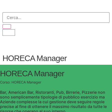
HORECA Manager
HORECA Manager
Corso:
HORECA Manager
Bar, American Bar, Ristoranti, Pub, Birrerie, Pizzerie non
sono semplicemente tipologie di pubblico esercizio ma
Aziende complesse la cui gestione deve seguire regole
precise al fine di ottenere il massimo risultato da tutte le
risorse che operano al suo interno.