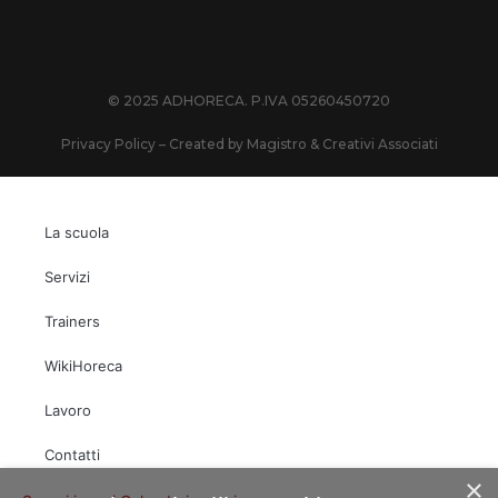
© 2025 ADHORECA. P.IVA 05260450720
Privacy Policy
– Created by
Magistro & Creativi Associati
La scuola
Servizi
Trainers
WikiHoreca
Lavoro
Contatti
×